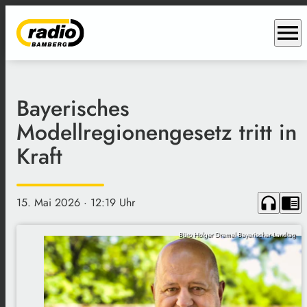
menu
Bayerisches
Modellregionengesetz tritt in
Kraft
headphones
chrome_reader_mode
15. Mai 2026
· 12:19 Uhr
Büro Holger Dremel Bayerischer Landtag