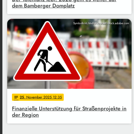
dem Bamberger Domplatz
Symbolbild/studio v-zwoelf/stock.adobe.com
25
. November 2025 12:35
notes
Finanzielle Unterstützung für Straßenprojekte in
der Region