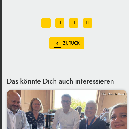
chevron_left
ZURÜCK
Das könnte Dich auch interessieren
Büro Melanie Huml