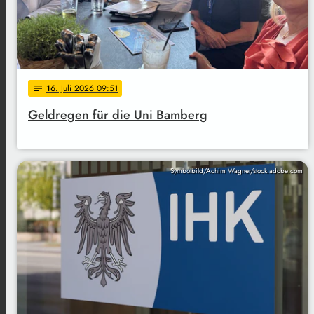
16
. Juli 2026 09:51
notes
Geldregen für die Uni Bamberg
Symbolbild/Achim Wagner/stock.adobe.com