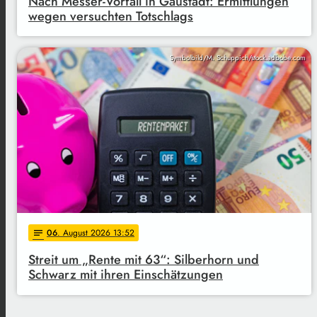
Nach Messer-Vorfall in Gaustadt: Ermittlungen
wegen versuchten Totschlags
Symbolbild/M. Schuppich/stock.adbobe.com
06
. August 2026 13:52
notes
Streit um „Rente mit 63“: Silberhorn und
Schwarz mit ihren Einschätzungen