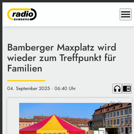
menu
Bamberger Maxplatz wird
wieder zum Treffpunkt für
Familien
headphones
chrome_reader_mode
04. September 2025
· 06:40 Uhr
Zirkus Giovanni