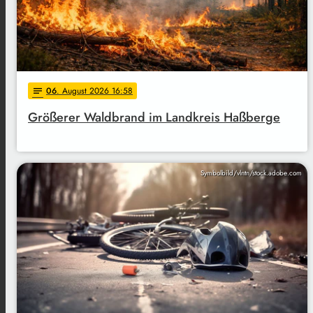
06
. August 2026 16:58
notes
Größerer Waldbrand im Landkreis Haßberge
Symbolbild/vlntn/stock.adobe.com