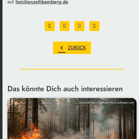
auf
familienzelt-bamberg.de
chevron_left
ZURÜCK
Das könnte Dich auch interessieren
Symbolbild/vxnaghiyev/stock.adbobe.com