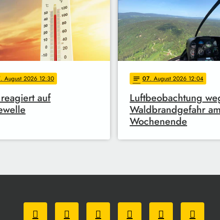
7
. August 2026 12:30
07
. August 2026 12:04
notes
reagiert auf
Luftbeobachtung we
ewelle
Waldbrandgefahr a
Wochenende