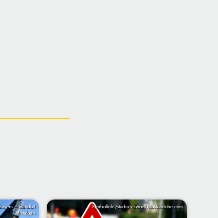
 Bayern – Standort
Symbolbild/studio v-zwoelf/stock.adobe.com
Mistelgau