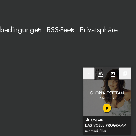
mebedingungen
RSS-Feed
Privatsphäre
expand_more
manage_search
today
library_music
GLORIA ESTEFAN
BAD BOY
play_arrow
equalizer
ON AIR
DAS VOLLE PROGRAMM
mit Andi Eller