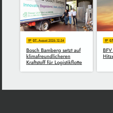
07
. August 2026 12:54
0
notes
notes
Bosch Bamberg setzt auf
BFV 
klimafreundlicheren
Hitz
Kraftstoff für Logistikflotte