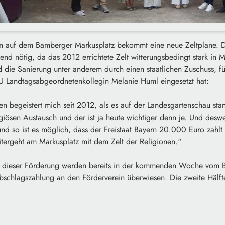
en auf dem Bamberger Markusplatz bekommt eine neue Zeltplane. D
end nötig, da das 2012 errichtete Zelt witterungsbedingt stark in 
d die Sanierung unter anderem durch einen staatlichen Zuschuss, f
 Landtagsabgeordnetenkollegin Melanie Huml eingesetzt hat:
en begeistert mich seit 2012, als es auf der Landesgartenschau stan
eligiösen Austausch und der ist ja heute wichtiger denn je. Und des
 und so ist es möglich, dass der Freistaat Bayern 20.000 Euro zahlt
itergeht am Markusplatz mit dem Zelt der Religionen.“
o dieser Förderung werden bereits in der kommenden Woche vom B
Abschlagszahlung an den Förderverein überwiesen. Die zweite Hälft