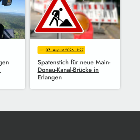
07
. August 2026 11:27
notes
gen
Spatenstich für neue Main-
m
Donau-Kanal-Brücke in
Erlangen