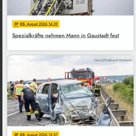
05
. August 2026 14:39
notes
Spezialkräfte nehmen Mann in Gaustadt fest
News5/Ferdinand Merzbach
05
. August 2026 13:57
notes