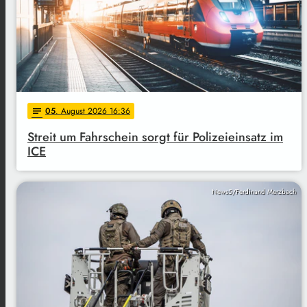
05
. August 2026 16:36
notes
Streit um Fahrschein sorgt für Polizeieinsatz im
ICE
News5/Ferdinand Merzbach