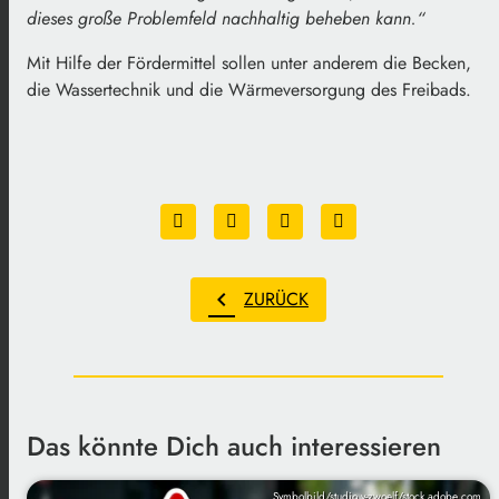
dieses große Problemfeld nachhaltig beheben kann.“
Mit Hilfe der Fördermittel sollen unter anderem die Becken,
die Wassertechnik und die Wärmeversorgung des Freibads.
chevron_left
ZURÜCK
Das könnte Dich auch interessieren
Symbolbild/studio v-zwoelf/stock.adobe.com