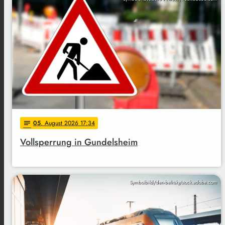
05
. August 2026 17:34
notes
Vollsperrung in Gundelsheim
Symbolbild/den-belitsky/stock.adobe.com