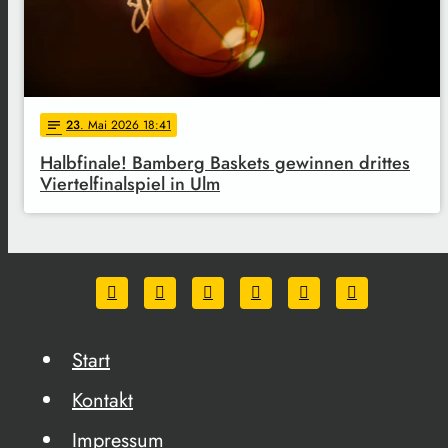
23
. Mai 2026 18:41
notes
Halbfinale! Bamberg Baskets gewinnen drittes
Viertelfinalspiel in Ulm
Start
Kontakt
Impressum