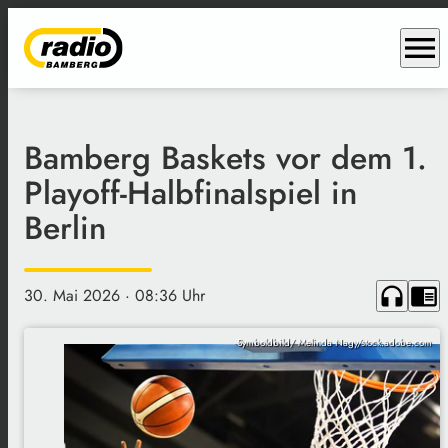
menu
Bamberg Baskets vor dem 1.
Playoff-Halbfinalspiel in
Berlin
headphones
chrome_reader_mode
30. Mai 2026
· 08:36 Uhr
Symboldbild/ Melinda Nagy/stock.adobe.com