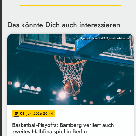
Das könnte Dich auch interessieren
Symbolbild/erika8213/stock.adobe.com
01
. Juni 2026 20:44
notes
Basketball-Playoffs: Bamberg verliert auch
zweites Halbfinalspiel in Berlin