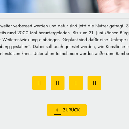
eiter verbessert werden und dafür sind jetzt die Nutzer gefragt. 
eits rund 2000 Mal heruntergeladen. Bis zum 21. Juni können Bürger
r Weiterentwicklung einbringen. Geplant sind dafür eine Umfrage 
berg gestalten“. Dabei soll auch getestet werden, wie Künstliche In
unterstützen kann. Unter allen Teilnehmern werden außerdem Bamber
chevron_left
ZURÜCK