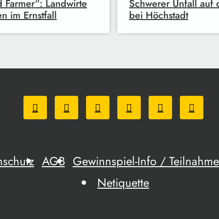
 Farmer“: Landwirte
Schwerer Unfall auf
en im Ernstfall
bei Höchstadt
nschutz
AGB
Gewinnspiel-Info / Teilnah
Netiquette