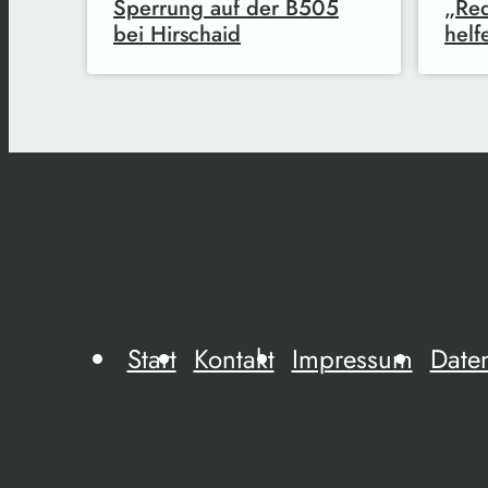
Sperrung auf der B505
„Red
bei Hirschaid
helf
Start
Kontakt
Impressum
Date