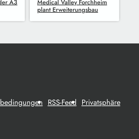
 der A3
Medical Valley Forchheim
plant Erweiterungsbau
mebedingungen
RSS-Feed
Privatsphäre