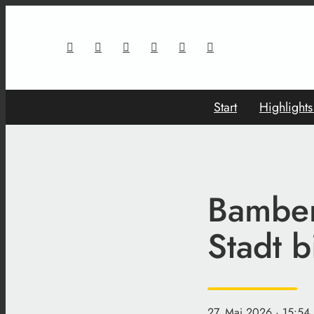
Start
Highlight
Bamber
Stadt 
27. Mai 2026
· 15:54