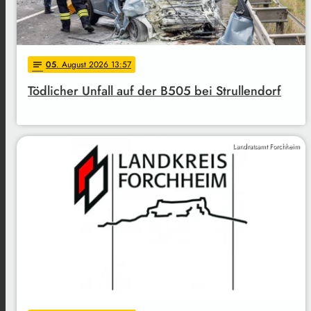
05
. August 2026 13:57
notes
Tödlicher Unfall auf der B505 bei Strullendorf
Landratsamt Forchheim