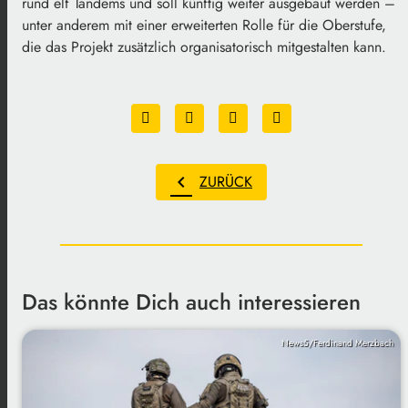
rund elf Tandems und soll künftig weiter ausgebaut werden –
unter anderem mit einer erweiterten Rolle für die Oberstufe,
die das Projekt zusätzlich organisatorisch mitgestalten kann.
chevron_left
ZURÜCK
Das könnte Dich auch interessieren
News5/Ferdinand Merzbach