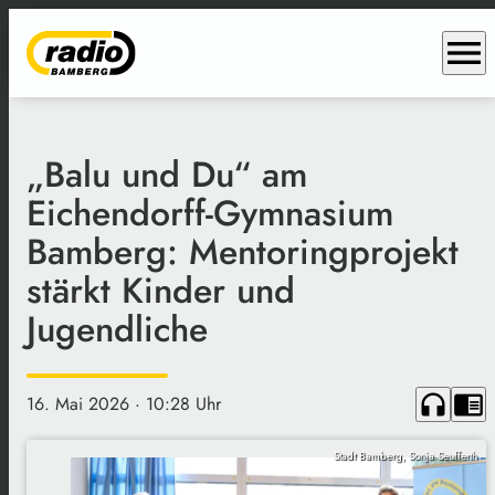
menu
„Balu und Du“ am
Eichendorff-Gymnasium
Bamberg: Mentoringprojekt
stärkt Kinder und
Jugendliche
headphones
chrome_reader_mode
16. Mai 2026
· 10:28 Uhr
Stadt Bamberg, Sonja Seufferth