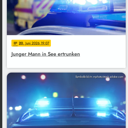
20
. Juni 2026 19:07
notes
Junger Mann in See ertrunken
Symbolbild/m.mphoto/stock.adobe.com