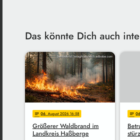
Das könnte Dich auch inte
Symbolbild/vxnaghiyev/stock.adbobe.com
06
. August 2026 16:58
0
notes
notes
Größerer Waldbrand im
Betr
Landkreis Haßberge
stürz