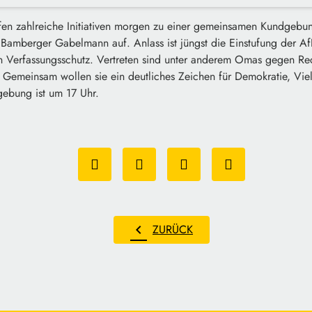
fen zahlreiche Initiativen morgen zu einer gemeinsamen Kundgeb
Bamberger Gabelmann auf. Anlass ist jüngst die Einstufung der AfD
n Verfassungsschutz. Vertreten sind unter anderem Omas gegen Re
e. Gemeinsam wollen sie ein deutliches Zeichen für Demokratie, Vi
gebung ist um 17 Uhr.
chevron_left
ZURÜCK