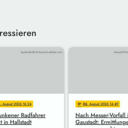
ressieren
Symbolbild/vlntn/stock.adobe.com
News5/Fer
6
. August 2026 16:24
06
. August 2026 14:49
notes
unkener Radfahrer
Nach Messer-Vorfall 
t in Hallstadt
Gaustadt: Ermittlung