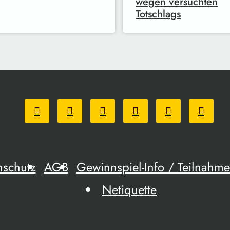
wegen versuchten
Totschlags
nschutz
AGB
Gewinnspiel-Info / Teilnah
Netiquette