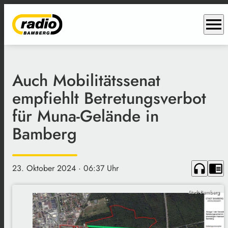
menu
Auch Mobilitätssenat
empfiehlt Betretungsverbot
für Muna-Gelände in
Bamberg
headphones
chrome_reader_mode
23. Oktober 2024
· 06:37 Uhr
Stadt Bamberg