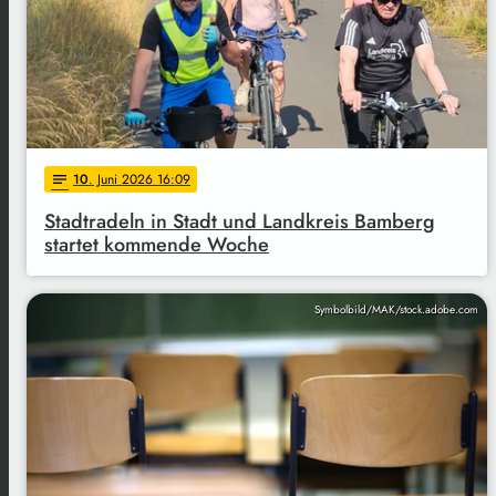
10
. Juni 2026 16:09
notes
Stadtradeln in Stadt und Landkreis Bamberg
startet kommende Woche
Symbolbild/MAK/stock.adobe.com