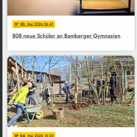
20
. Mai 2026 06:41
notes
808 neue Schüler an Bamberger Gymnasien
Stadt Bamberg
04
. Mai 2026 15:20
notes