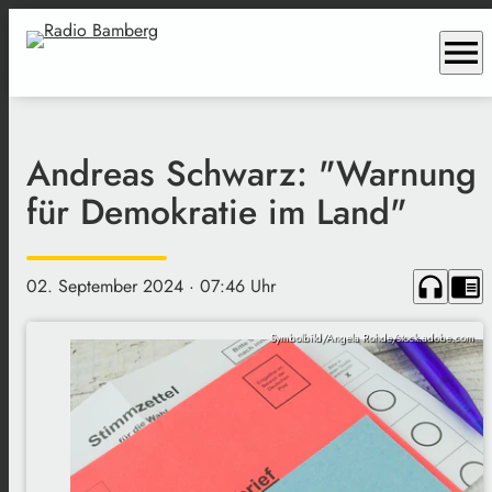
menu
Andreas Schwarz: "Warnung
für Demokratie im Land"
headphones
chrome_reader_mode
02. September 2024
· 07:46 Uhr
Symbolbild/Angela Rohde/stock.adobe.com