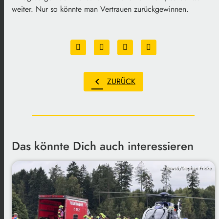
weiter. Nur so könnte man Vertrauen zurückgewinnen.
chevron_left
ZURÜCK
Das könnte Dich auch interessieren
News5/Stephan Fricke