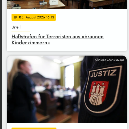
05
. August 2026 16:13
notes
Urteil
Haftstrafen für Terroristen aus «braunen
Kinderzimmern»
Christian Charisius/dpa