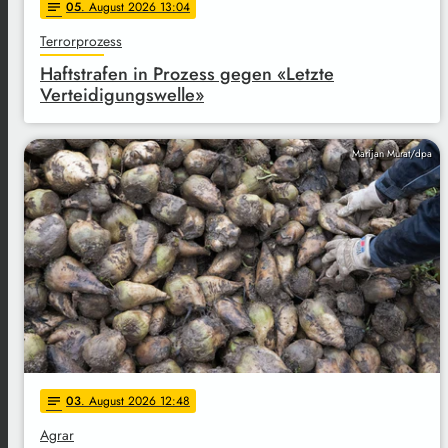
05
. August 2026 13:04
notes
Terrorprozess
Haftstrafen in Prozess gegen «Letzte
Verteidigungswelle»
Marijan Murat/dpa
03
. August 2026 12:48
notes
Agrar