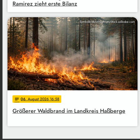
Ramirez zieht erste Bilanz
Symbolbild/vxnaghiyev/stock.adbobe.com
06
. August 2026 16:58
notes
Größerer Waldbrand im Landkreis Haßberge