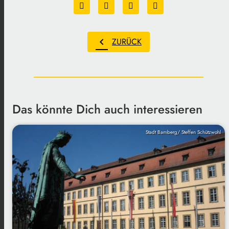
chevron_left
ZURÜCK
Das könnte Dich auch interessieren
Stadt Bamberg/ Steffen Schützwohl