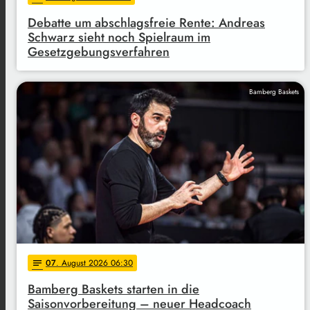
Debatte um abschlagsfreie Rente: Andreas
Schwarz sieht noch Spielraum im
Gesetzgebungsverfahren
Bamberg Baskets
07
. August 2026 06:30
notes
Bamberg Baskets starten in die
Saisonvorbereitung – neuer Headcoach