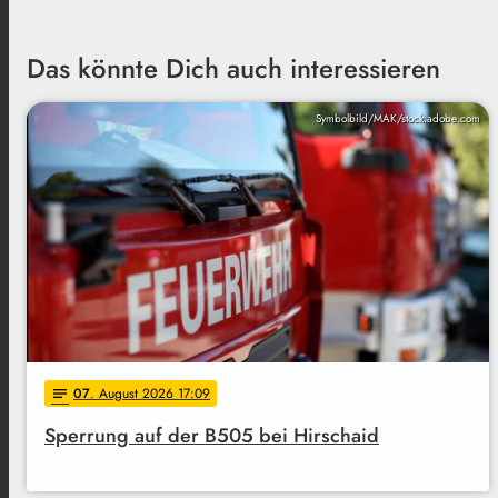
Das könnte Dich auch interessieren
Symbolbild/MAK/stock.adobe.com
07
. August 2026 17:09
notes
Sperrung auf der B505 bei Hirschaid