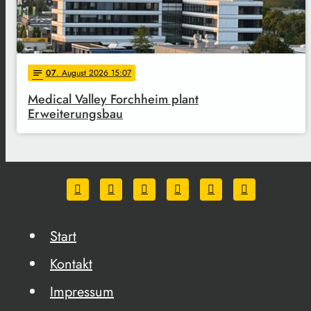
07
. August 2026 15:07
notes
Medical Valley Forchheim plant
Erweiterungsbau
Start
Kontakt
Impressum