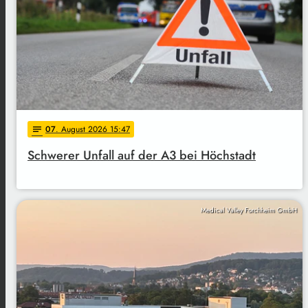
07
. August 2026 15:47
notes
Schwerer Unfall auf der A3 bei Höchstadt
Medical Valley Forchheim GmbH