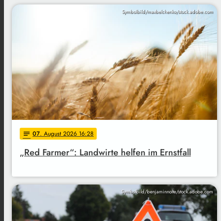
Symbolbild/maxbelchenko/stock.adobe.com
07
. August 2026 16:28
notes
„Red Farmer“: Landwirte helfen im Ernstfall
Symbolbild/benjaminnolte/stock.adobe.com