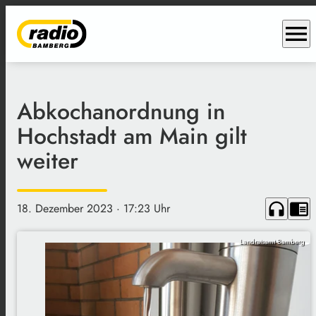
menu
Abkochanordnung in
Hochstadt am Main gilt
weiter
headphones
chrome_reader_mode
18. Dezember 2023
· 17:23 Uhr
Landratsamt Bamberg