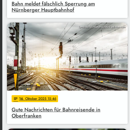
Bahn meldet fälschlich Sperrung am
Nürnberger Hauptbahnhof
Symbolbild/nokturnal/stock.adobe.com
16
. Oktober 2025 15:46
notes
Gute Nachrichten für Bahnreisende in
Oberfranken