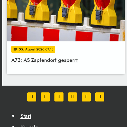
05
. August 2026 07:18
notes
A73: AS Zapfendorf gesperrt
Start