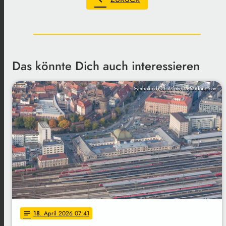
Das könnte Dich auch interessieren
Symbolbild/schulzfoto/stock.adobe.com
18
. April 2026 07:41
notes