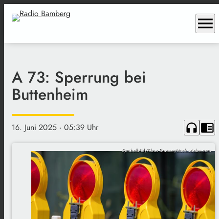
menu
A 73: Sperrung bei
Buttenheim
headphones
chrome_reader_mode
16. Juni 2025
· 05:39 Uhr
Symbolbild/Klaus Brauner/stock.adobe.com