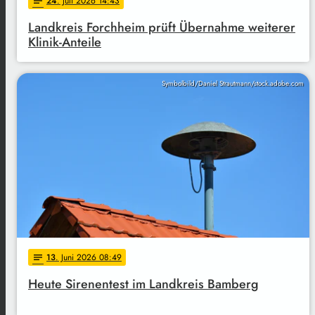
24
. Juli 2026 14:43
notes
Landkreis Forchheim prüft Übernahme weiterer
Klinik-Anteile
Symbolbild/Daniel Strautmann/stock.adobe.com
13
. Juni 2026 08:49
notes
Heute Sirenentest im Landkreis Bamberg