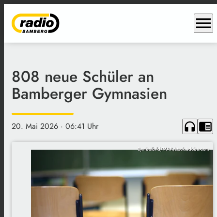
menu
808 neue Schüler an
Bamberger Gymnasien
headphones
chrome_reader_mode
20. Mai 2026
· 06:41 Uhr
Symbolbild/MAK/stock.adobe.com