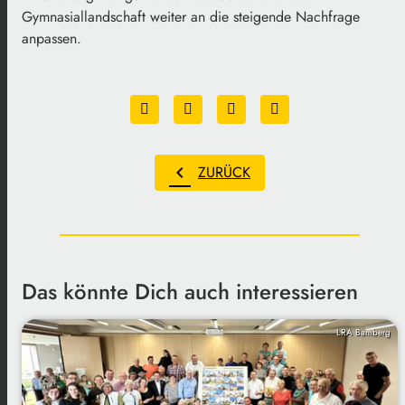
Gymnasiallandschaft weiter an die steigende Nachfrage
anpassen.
chevron_left
ZURÜCK
Das könnte Dich auch interessieren
LRA Bamberg