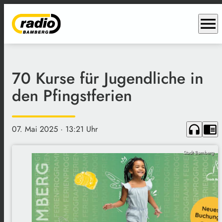
menu
70 Kurse für Jugendliche in
den Pfingstferien
headphones
chrome_reader_mode
07. Mai 2025
· 13:21 Uhr
Stadt Bamberg