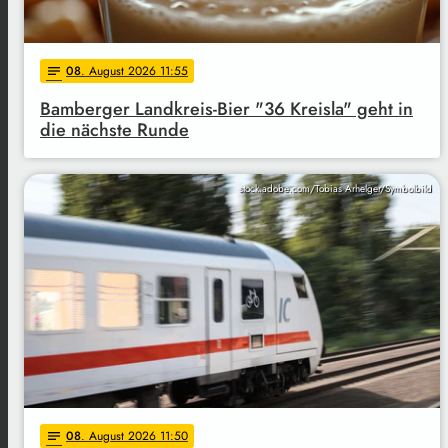
08
. August 2026 11:55
notes
Bamberger Landkreis-Bier "36 Kreisla" geht in
die nächste Runde
stock.adobe.com/Tobias Arhelger/Symbolbild
08
. August 2026 11:50
notes