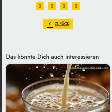
chevron_left
ZURÜCK
Das könnte Dich auch interessieren
Symbolbild/somporn/stock.adobe.com