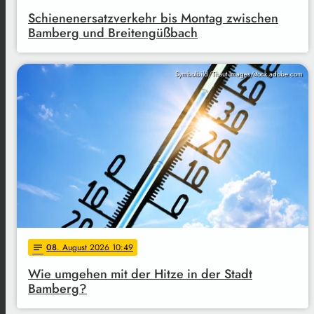
Schienenersatzverkehr bis Montag zwischen
Bamberg und Breitengüßbach
Symbolbild/Thaut Images/stock.adobe.com
08
. August 2026 10:49
notes
Wie umgehen mit der Hitze in der Stadt
Bamberg?