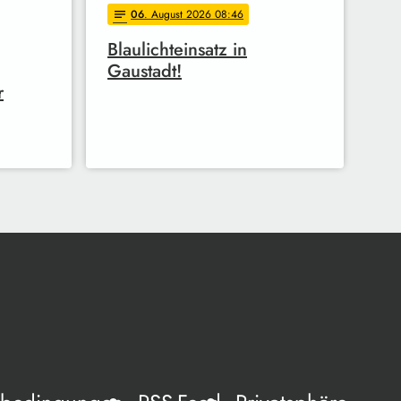
06
. August 2026 08:46
notes
Blaulichteinsatz in
Gaustadt!
r