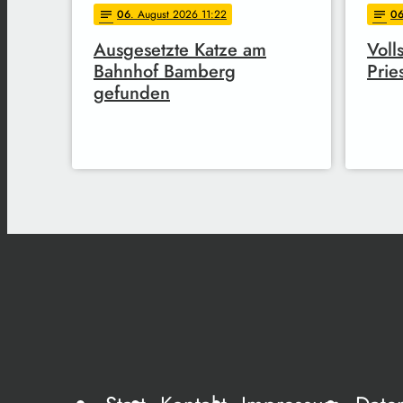
06
. August 2026 11:22
0
notes
notes
Ausgesetzte Katze am
Voll
Bahnhof Bamberg
Prie
gefunden