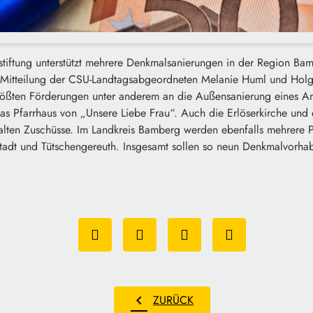
stiftung unterstützt mehrere Denkmalsanierungen in der Region Ba
Mitteilung der CSU-Landtagsabgeordneten Melanie Huml und Holge
ößten Förderungen unter anderem an die Außensanierung eines An
as Pfarrhaus von „Unsere Liebe Frau“. Auch die Erlöserkirche un
halten Zuschüsse. Im Landkreis Bamberg werden ebenfalls mehrere P
stadt und Tütschengereuth. Insgesamt sollen so neun Denkmalvorha
chevron_left
ZURÜCK