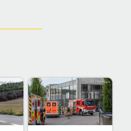
/stock.adobe.com
News5 / Merzbach