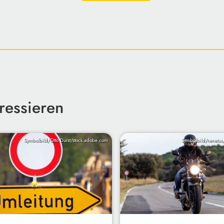
ressieren
Symbolbild/Otto Durst/stock.adobe.com
Symbolbild/nenetus