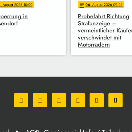
6
. August 2026 10:00
06
. August 2026 09:26
notes
sperrung in
Probefahrt Richtung
sendorf
Strafanzeige –
vermeintlicher Käufe
verschwindet mit
Motorrädern