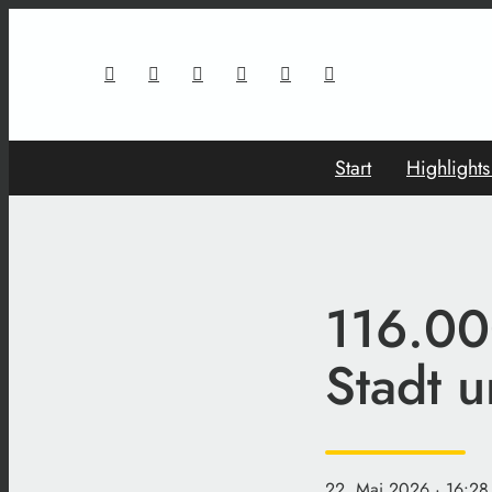
Start
Highlight
116.00
Stadt 
22. Mai 2026
· 16:28