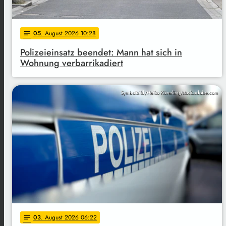
05
. August 2026 10:28
notes
Polizeieinsatz beendet: Mann hat sich in
Wohnung verbarrikadiert
Symbolbild/Heiko Küverling/stock.adobe.com
03
. August 2026 06:22
notes