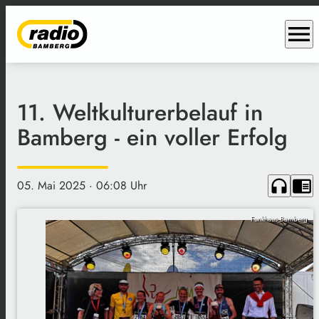
menu
11. Weltkulturerbelauf in
Bamberg - ein voller Erfolg
headphones
chrome_reader_mode
05. Mai 2025
· 06:08 Uhr
Funkhaus Bamberg