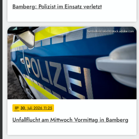
Bamberg: Polizist im Einsatz verletzt
Symbolbild/abr68/stock.adobe.com
30
. Juli 2026 11:25
notes
Unfallflucht am Mittwoch Vormittag in Bamberg