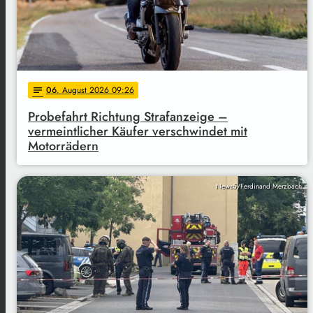
06
. August 2026 09:26
notes
Probefahrt Richtung Strafanzeige –
vermeintlicher Käufer verschwindet mit
Motorrädern
News5/Ferdinand Merzbach