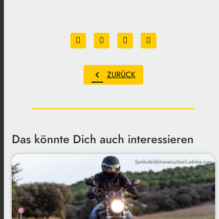
chevron_left
ZURÜCK
Das könnte Dich auch interessieren
Symbolbild/nenetus/stock.adobe.com